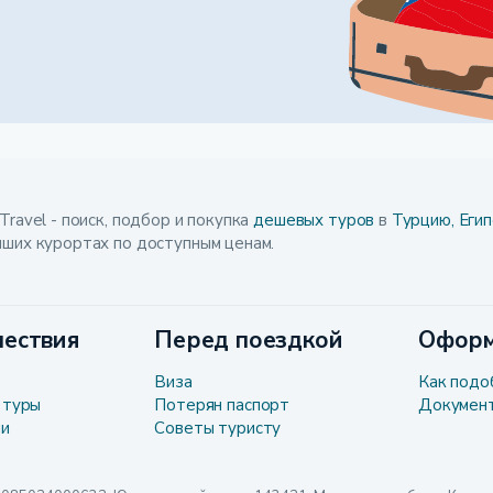
Travel - поиск, подбор и покупка
дешевых туров
в
Турцию,
Егип
чших курортах по доступным ценам.
ествия
Перед поездкой
Оформ
Виза
Как подо
 туры
Потерян паспорт
Докумен
ли
Советы туристу