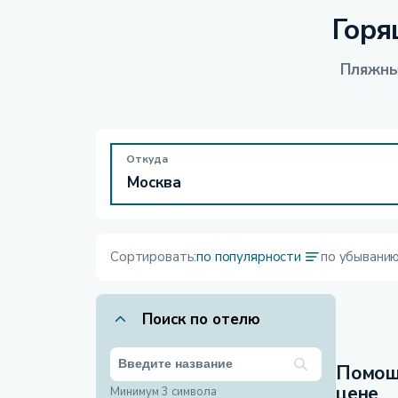
Горя
Пляжны
Откуда
Сортировать:
по популярности
по убывани
Поиск по отелю
Помощ
цене
Минимум 3 символа