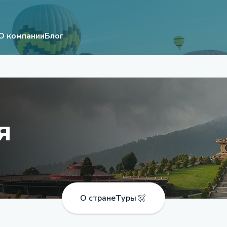
О компании
Блог
я
О стране
Туры