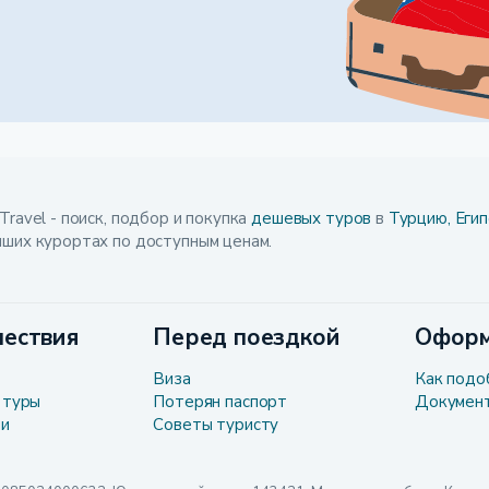
Travel - поиск, подбор и покупка
дешевых туров
в
Турцию,
Егип
чших курортах по доступным ценам.
ествия
Перед поездкой
Оформ
Виза
Как подо
 туры
Потерян паспорт
Докумен
ли
Советы туристу