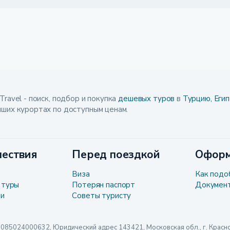
Travel - поиск, подбор и покупка
дешевых туров
в
Турцию,
Егип
чших курортах по доступным ценам.
ествия
Перед поездкой
Оформ
Виза
Как подо
 туры
Потерян паспорт
Докумен
ли
Советы туристу
024000632, Юридический адрес 143421, Московская обл., г. Красного