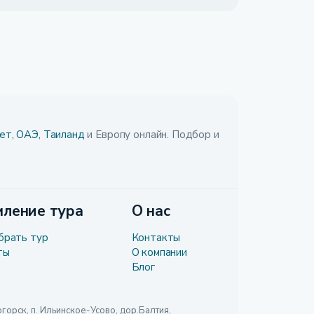
ет,
ОАЭ,
Таиланд
и Европу онлайн. Подбор и
ление тура
О нас
брать тур
Контакты
ты
О компании
Блог
рск, п. Ильинское-Усово, дор.Балтия,