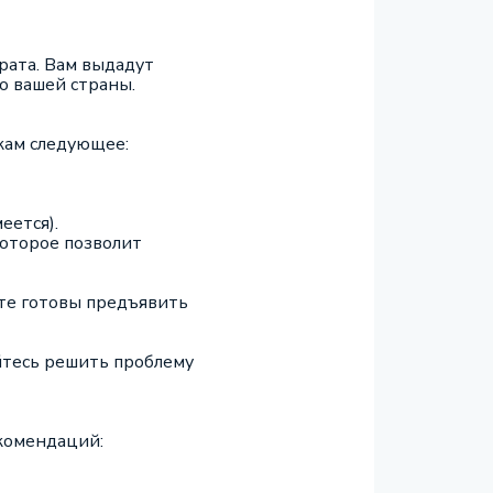
рата. Вам выдадут
о вашей страны.
кам следующее:
еется).
которое позволит
ьте готовы предъявить
йтесь решить проблему
комендаций: