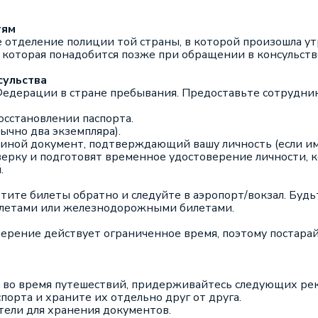
тям
отделение полиции той страны, в которой произошла ут
которая понадобится позже при обращении в консульств
сульства
Федерации в стране пребывания. Предоставьте сотрудни
.
осстановлении паспорта.
ычно два экземпляра).
иной документ, подтверждающий вашу личность (если им
ерку и подготовят временное удостоверение личности, 
.
ите билеты обратно и следуйте в аэропорт/вокзал. Буд
илетами или железнодорожными билетами.
ерение действует ограниченное время, поэтому постара
 во время путешествий, придерживайтесь следующих ре
порта и храните их отдельно друг от друга.
тели для хранения документов.