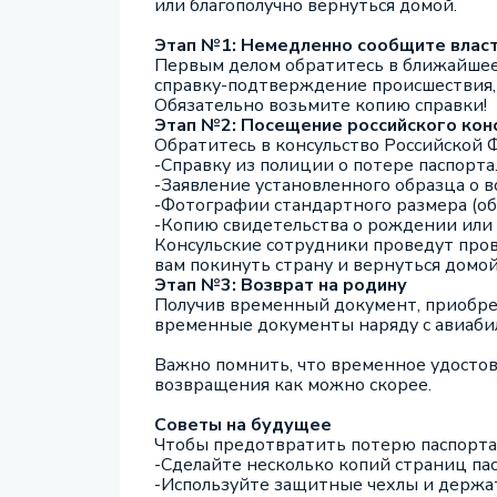
или благополучно вернуться домой.
Этап №1: Немедленно сообщите влас
Первым делом обратитесь в ближайшее 
справку-подтверждение происшествия, 
Обязательно возьмите копию справки!
Этап №2: Посещение российского кон
Обратитесь в консульство Российской 
-Справку из полиции о потере паспорта
-Заявление установленного образца о в
-Фотографии стандартного размера (об
-Копию свидетельства о рождении или 
Консульские сотрудники проведут пров
вам покинуть страну и вернуться домой
Этап №3: Возврат на родину
Получив временный документ, приобрет
временные документы наряду с авиаб
Важно помнить, что временное удостов
возвращения как можно скорее.
Советы на будущее
Чтобы предотвратить потерю паспорта
-Сделайте несколько копий страниц пас
-Используйте защитные чехлы и держа