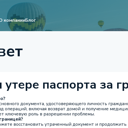
О компании
Блог
вет
и утере паспорта за г
но?
основного документа, удостоверяющего личность граждани
яд операций, включая возврат домой и получение медиц
ет ключевую роль в разрешении проблемы.
 границей?
ожете восстановить утраченный документ и продолжить