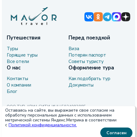
Путешествия
Перед поездкой
Туры
Виза
Горящие туры
Потерян паспорт
Все отели
Советы туристу
О нас
Оформление тура
Контакты
Как подобрать тур
О компании
Документы
Блог
ООО ТУР-АВИА СИТИ, ИНН 5024093885,
Оставаясь на сайте, вы выражаете свое согласие на
ОГРН 1085024000632, Юридический адрес 143421, Московская
обработку персональных данных с использованием
обл., г. Красногорск, п. Ильинское-Усово, дор.Балтия, дом
метрической системы Яндекс.Метрика в соответствии
№25/Mazda, литера 11Б, помещение 101.
с
Политикой конфиденциальности.
Сайт не является публичной офертой, определяемой
Согласен
положениями Статьи 437 (2) ГК РФ и носит исключительно