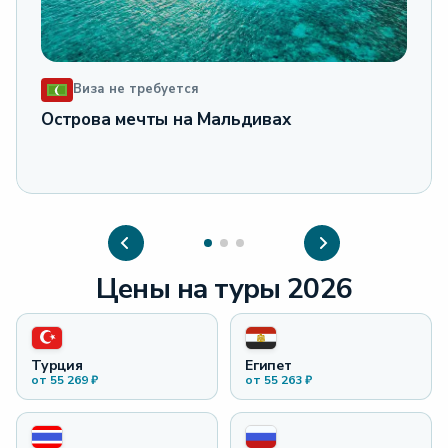
Виза не требуется
Острова мечты на Мальдивах
Цены на туры
2026
Турция
Египет
от
55 269
₽
от
55 263
₽