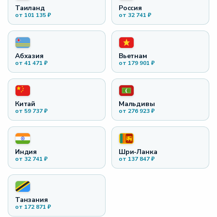
Таиланд
Россия
от
101 135
₽
от
32 741
₽
Абхазия
Вьетнам
от
41 471
₽
от
179 901
₽
Китай
Мальдивы
от
59 737
₽
от
276 923
₽
Индия
Шри-Ланка
от
32 741
₽
от
137 847
₽
Танзания
от
172 871
₽