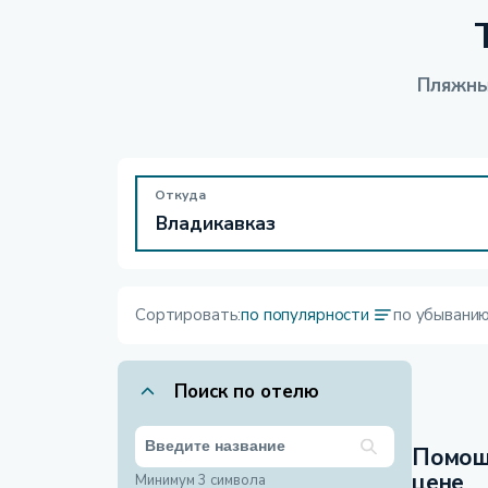
Пляжны
Откуда
Сортировать:
по популярности
по убывани
Поиск по отелю
Помощ
цене
Минимум 3 символа