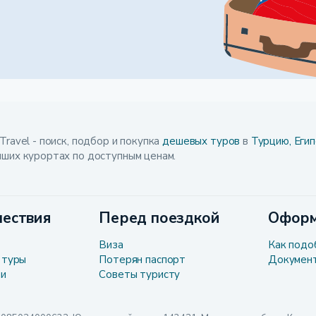
Travel - поиск, подбор и покупка
дешевых туров
в
Турцию,
Егип
чших курортах по доступным ценам.
ествия
Перед поездкой
Оформ
Виза
Как подо
 туры
Потерян паспорт
Докумен
ли
Советы туристу