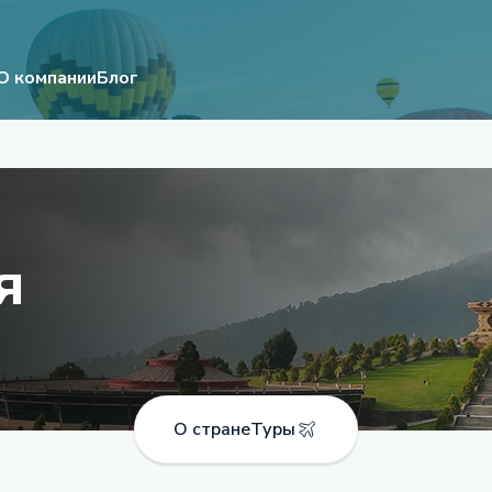
О компании
Блог
я
О стране
Туры