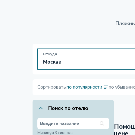
Пляжны
Откуда
Сортировать:
по популярности
по убывани
Поиск по отелю
Помощ
цене
Минимум 3 символа