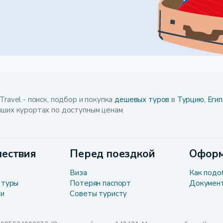
Travel - поиск, подбор и покупка
дешевых туров
в
Турцию,
Егип
чших курортах по доступным ценам.
ествия
Перед поездкой
Оформ
Виза
Как подо
 туры
Потерян паспорт
Докумен
ли
Советы туристу