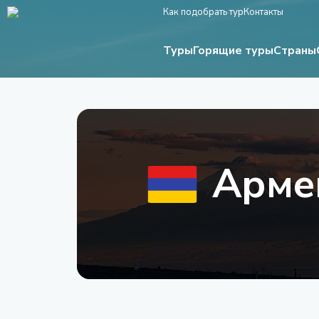
Как подобрать тур
Контакты
Туры
Страны
Горящие туры
Арме