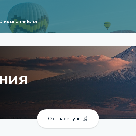
О компании
Блог
ния
О стране
Туры