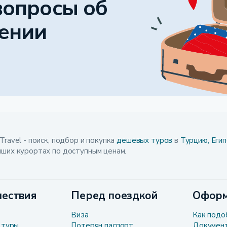
вопросы об
ении
Travel - поиск, подбор и покупка
дешевых туров
в
Турцию,
Егип
чших курортах по доступным ценам.
ествия
Перед поездкой
Оформ
Виза
Как подо
 туры
Потерян паспорт
Докумен