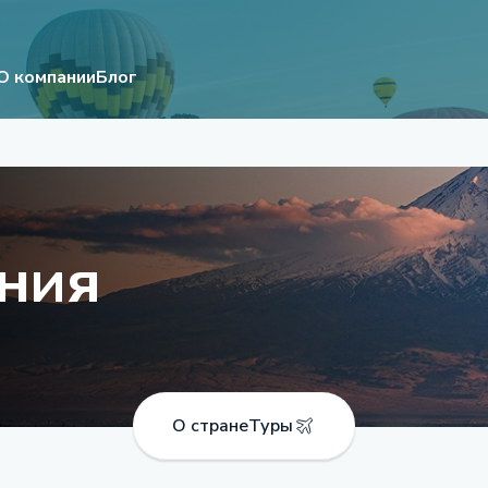
О компании
Блог
ния
О стране
Туры