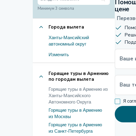
Помощ
цене
Минимум 3 символа
Перезв
Города вылета
Помо
Реши
Ханты-Мансийский
Подд
автономный округ
Изменить
Ваше 
Горящие туры в Армению
по городам вылета
Ваш т
Горящие туры в Армению из
Ханты-Мансийского
Я сог
Автономного Округа
Горящие туры в Армению
из Москвы
Горящие туры в Армению
из Санкт-Петербурга