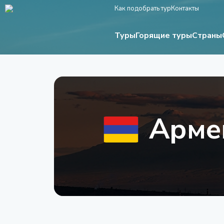
Как подобрать тур
Контакты
Туры
Страны
Горящие туры
Арме