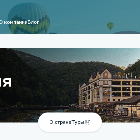
О компании
Блог
ия
О стране
Туры