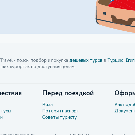
Travel - поиск, подбор и покупка
дешевых туров
в
Турцию,
Егип
чших курортах по доступным ценам.
ествия
Перед поездкой
Оформ
Виза
Как подо
 туры
Потерян паспорт
Докумен
ли
Советы туристу