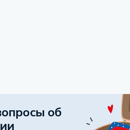
вопросы об
сии