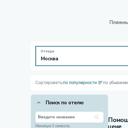
Пляжны
Откуда
Сортировать:
по популярности
по убывани
Поиск по отелю
Помощ
цене
Минимум 3 символа