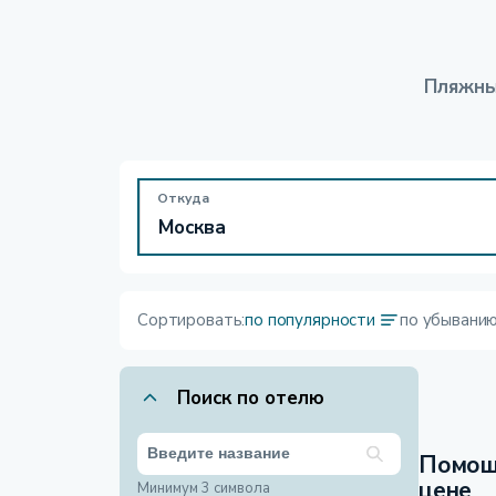
Пляжны
Откуда
Сортировать:
по популярности
по убывани
Поиск по отелю
Помощ
цене
Минимум 3 символа