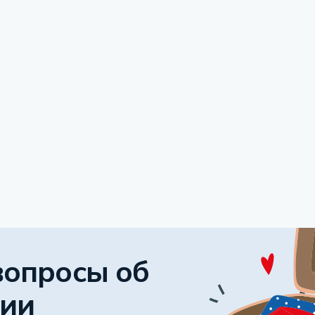
вопросы об
сии