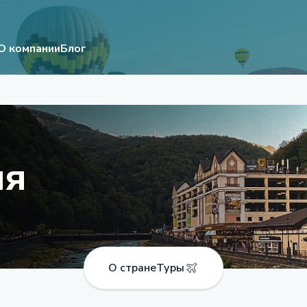
О компании
Блог
ия
О стране
Туры