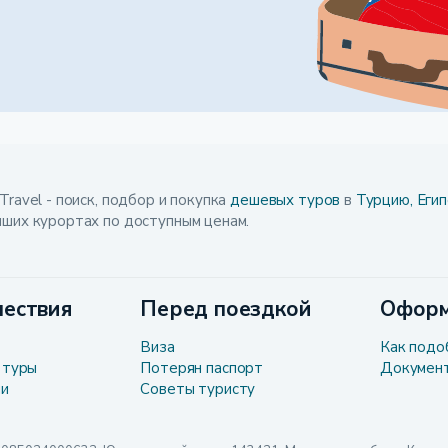
Travel - поиск, подбор и покупка
дешевых туров
в
Турцию,
Егип
чших курортах по доступным ценам.
ествия
Перед поездкой
Оформ
Виза
Как подо
 туры
Потерян паспорт
Докумен
ли
Советы туристу