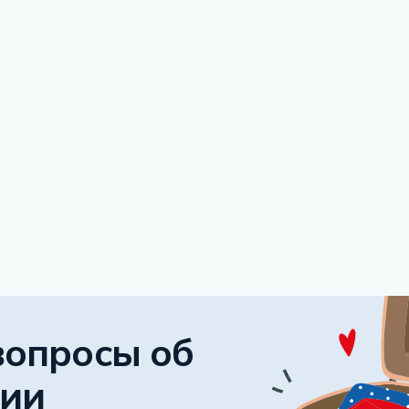
вопросы об
сии