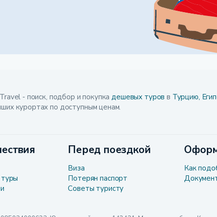
Travel - поиск, подбор и покупка
дешевых туров
в
Турцию,
Егип
чших курортах по доступным ценам.
ествия
Перед поездкой
Оформ
Виза
Как подо
 туры
Потерян паспорт
Докумен
ли
Советы туристу