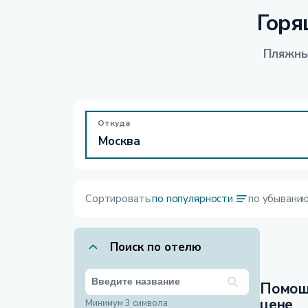
Горя
Пляжны
Откуда
Сортировать:
по популярности
по убывани
Поиск по отелю
Помощ
цене
Минимум 3 символа