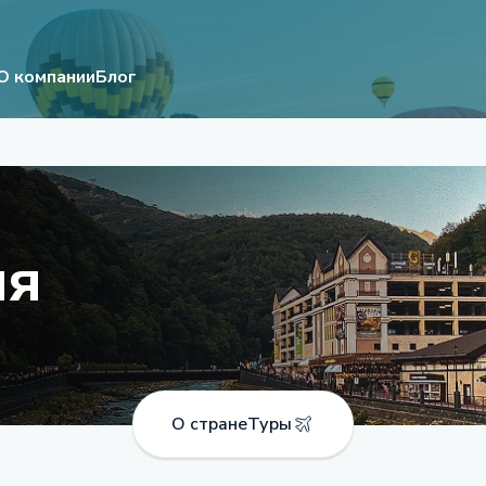
О компании
Блог
ия
О стране
Туры