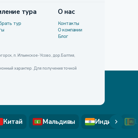
ление тура
О нас
брать тур
Контакты
ты
О компании
Блог
рск, п. Ильинское-Усово, дор.Балтия,
ионный характер. Для получения точной
Китай
Мальдивы
Индия