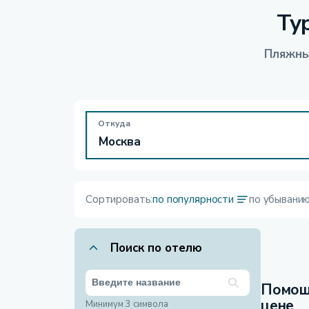
Ту
Пляжны
Откуда
Сортировать:
по популярности
по убывани
Поиск по отелю
Помощ
цене
Минимум 3 символа