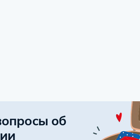
вопросы об
сии