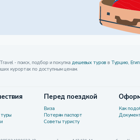
Travel - поиск, подбор и покупка
дешевых туров
в
Турцию,
Егип
чших курортах по доступным ценам.
ествия
Перед поездкой
Оформ
Виза
Как подо
 туры
Потерян паспорт
Докумен
ли
Советы туристу