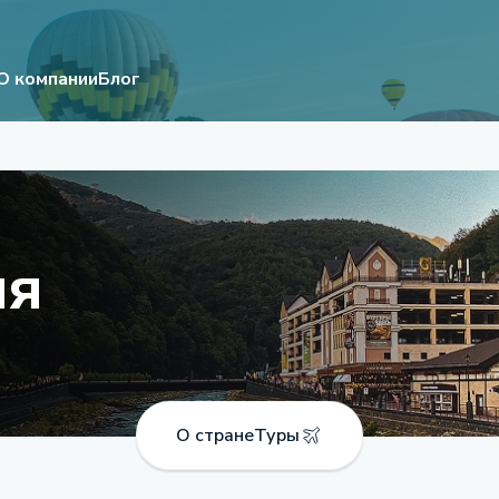
О компании
Блог
ия
О стране
Туры