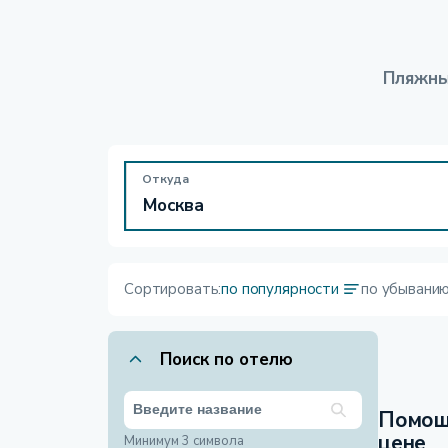
Пляжны
Откуда
Сортировать:
по популярности
по убывани
Поиск по отелю
Помощ
цене
Минимум 3 символа