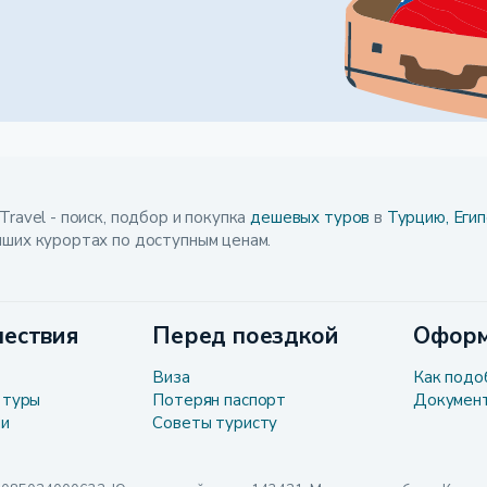
Travel - поиск, подбор и покупка
дешевых туров
в
Турцию,
Егип
чших курортах по доступным ценам.
ествия
Перед поездкой
Оформ
Виза
Как подо
 туры
Потерян паспорт
Докумен
ли
Советы туристу