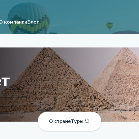
О компании
Блог
ет
О стране
Туры