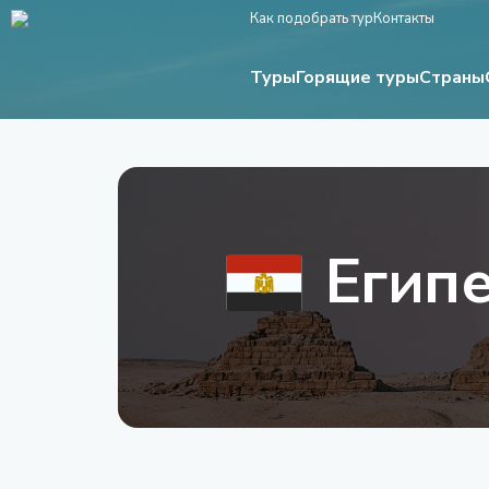
Как подобрать тур
Контакты
Туры
Страны
Горящие туры
Егип