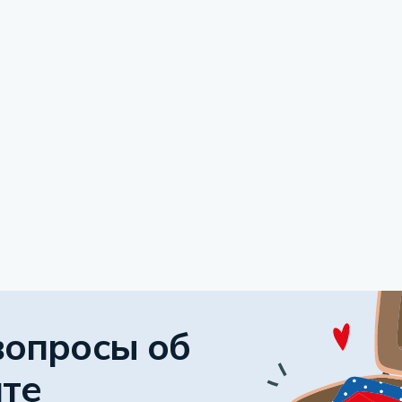
вопросы об
пте