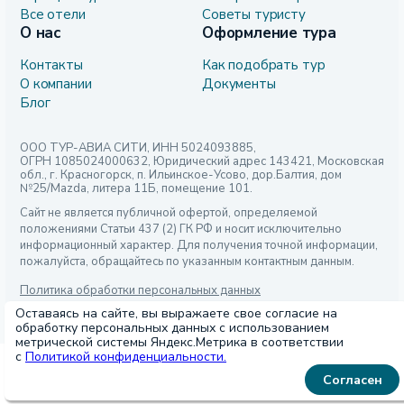
Все отели
Советы туристу
О нас
Оформление тура
Контакты
Как подобрать тур
О компании
Документы
Блог
ООО ТУР-АВИА СИТИ, ИНН 5024093885,
ОГРН 1085024000632, Юридический адрес 143421, Московская
обл., г. Красногорск, п. Ильинское-Усово, дор.Балтия, дом
№25/Mazda, литера 11Б, помещение 101.
Сайт не является публичной офертой, определяемой
положениями Статьи 437 (2) ГК РФ и носит исключительно
информационный характер. Для получения точной информации,
пожалуйста, обращайтесь по указанным контактным данным.
Политика обработки персональных данных
Оставаясь на сайте, вы выражаете свое согласие на
© Major Travel 2026. Все права защищены
обработку персональных данных с использованием
метрической системы Яндекс.Метрика в соответствии
с
Политикой конфиденциальности.
Согласен