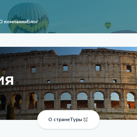
О компании
Блог
ия
О стране
Туры