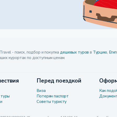
Travel - поиск, подбор и покупка
дешевых туров
в
Турцию,
Егип
чших курортах по доступным ценам.
ествия
Перед поездкой
Оформ
Виза
Как подо
 туры
Потерян паспорт
Докумен
ли
Советы туристу