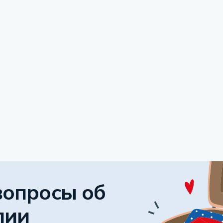
вопросы об
лии