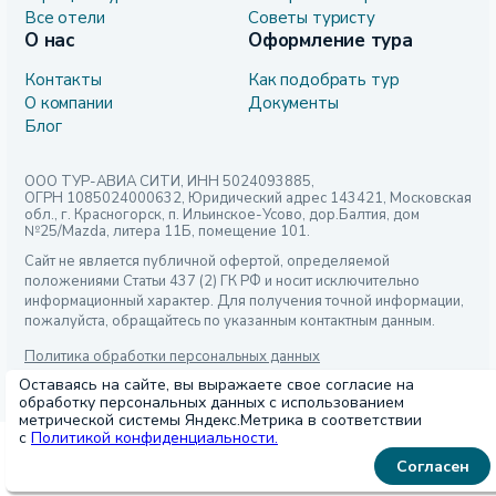
Все отели
Советы туристу
О нас
Оформление тура
Контакты
Как подобрать тур
О компании
Документы
Блог
ООО ТУР-АВИА СИТИ, ИНН 5024093885,
ОГРН 1085024000632, Юридический адрес 143421, Московская
обл., г. Красногорск, п. Ильинское-Усово, дор.Балтия, дом
№25/Mazda, литера 11Б, помещение 101.
Сайт не является публичной офертой, определяемой
положениями Статьи 437 (2) ГК РФ и носит исключительно
информационный характер. Для получения точной информации,
пожалуйста, обращайтесь по указанным контактным данным.
Политика обработки персональных данных
Оставаясь на сайте, вы выражаете свое согласие на
© Major Travel 2026. Все права защищены
обработку персональных данных с использованием
метрической системы Яндекс.Метрика в соответствии
с
Политикой конфиденциальности.
Согласен