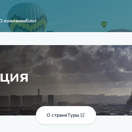
О компании
Блог
ция
О стране
Туры