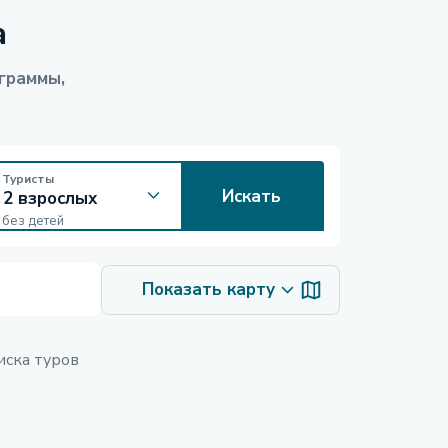
а
граммы,
Туристы
Искать
без детей
Показать карту
иска туров