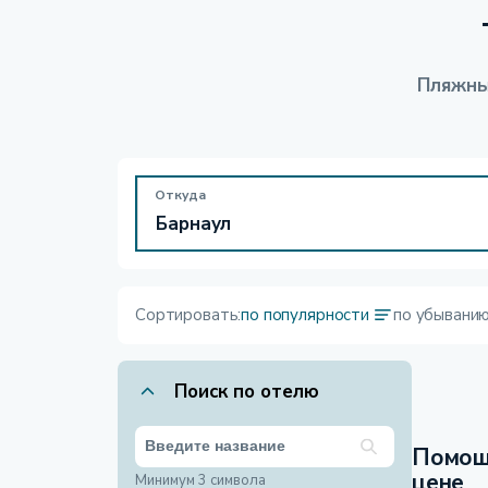
Пляжны
Откуда
Сортировать:
по популярности
по убывани
Поиск по отелю
Помощ
цене
Минимум 3 символа