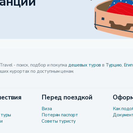
анции
Travel - поиск, подбор и покупка
дешевых туров
в
Турцию,
Егип
чших курортах по доступным ценам.
ествия
Перед поездкой
Оформ
Виза
Как подо
 туры
Потерян паспорт
Докумен
ли
Советы туристу