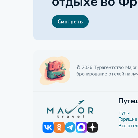
отдыхе
во Фр
Смотреть
© 2026 Турагентство Major 
бронирование отелей на лу
Путеш
Туры
Горящие
Все оте