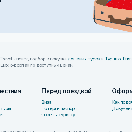
Travel - поиск, подбор и покупка
дешевых туров
в
Турцию,
Егип
чших курортах по доступным ценам.
ествия
Перед поездкой
Оформ
Виза
Как подо
 туры
Потерян паспорт
Докумен
ли
Советы туристу