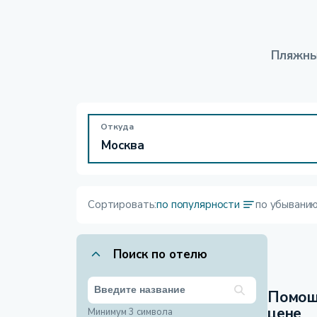
Пляжны
Откуда
Сортировать:
по популярности
по убывани
Поиск по отелю
Помощ
цене
Минимум 3 символа