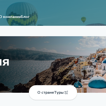
О компании
Блог
ия
О стране
Туры