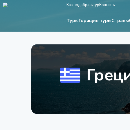
Как подобрать тур
Контакты
Туры
Страны
Горящие туры
Грец