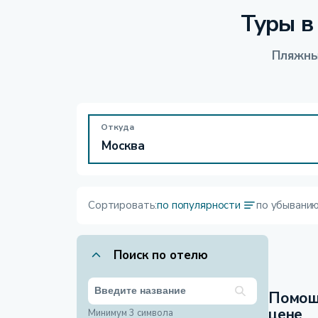
Туры в
Пляжны
Откуда
Сортировать:
по популярности
по убывани
Поиск по отелю
Помощ
цене
Минимум 3 символа