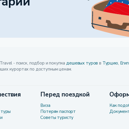
гарии
Travel - поиск, подбор и покупка
дешевых туров
в
Турцию,
Егип
чших курортах по доступным ценам.
ествия
Перед поездкой
Оформ
Виза
Как подо
 туры
Потерян паспорт
Докумен
ли
Советы туристу