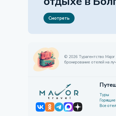
отдыхе
в Бол
Смотреть
© 2026 Турагентство Major 
бронирование отелей на лу
Путеш
Туры
Горящие
Все оте