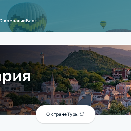
О компании
Блог
ария
О стране
Туры