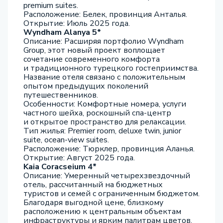
premium suites.
Расположение: Белек, провинция Анталья.
Открытие: Июль 2025 года.
Wyndham Alanya 5*
Описание: Расширяя портфолио Wyndham
Group, этот новый проект воплощает
сочетание современного комфорта
и традиционного турецкого гостеприимства.
Название отеля связано с положительным
опытом предыдущих поколений
путешественников.
Особенности: Комфортные номера, услуги
частного шейха, роскошный спа-центр
и открытое пространство для релаксации.
Тип жилья: Premier room, deluxe twin, junior
suite, ocean-view suites.
Расположение: Тюрклер, провинция Аланья.
Открытие: Август 2025 года.
Kaia Coracseium 4*
Описание: Умеренный четырехзвездочный
отель, рассчитанный на бюджетных
туристов и семей с ограниченным бюджетом.
Благодаря выгодной цене, близкому
расположению к центральным объектам
инфраструктуры и ярким палитрам цветов,