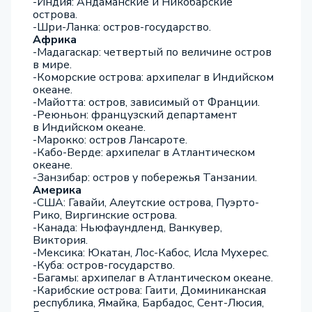
-Индия: Андаманские и Никобарские
острова.
-Шри-Ланка: остров-государство.
Африка
-Мадагаскар: четвертый по величине остров
в мире.
-Коморские острова: архипелаг в Индийском
океане.
-Майотта: остров, зависимый от Франции.
-Реюньон: французский департамент
в Индийском океане.
-Марокко: остров Лансароте.
-Кабо-Верде: архипелаг в Атлантическом
океане.
-Занзибар: остров у побережья Танзании.
Америка
-США: Гавайи, Алеутские острова, Пуэрто-
Рико, Виргинские острова.
-Канада: Ньюфаундленд, Ванкувер,
Виктория.
-Мексика: Юкатан, Лос-Кабос, Исла Мухерес.
-Куба: остров-государство.
-Багамы: архипелаг в Атлантическом океане.
-Карибские острова: Гаити, Доминиканская
республика, Ямайка, Барбадос, Сент-Люсия,