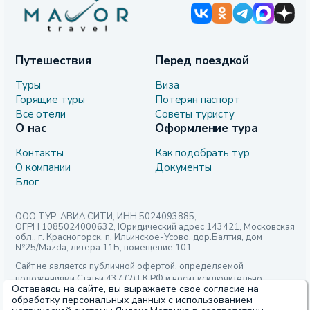
Путешествия
Перед поездкой
Туры
Виза
Горящие туры
Потерян паспорт
Все отели
Советы туристу
О нас
Оформление тура
Контакты
Как подобрать тур
О компании
Документы
Блог
ООО ТУР-АВИА СИТИ, ИНН 5024093885,
ОГРН 1085024000632, Юридический адрес 143421, Московская
обл., г. Красногорск, п. Ильинское-Усово, дор.Балтия, дом
№25/Mazda, литера 11Б, помещение 101.
Сайт не является публичной офертой, определяемой
положениями Статьи 437 (2) ГК РФ и носит исключительно
Оставаясь на сайте, вы выражаете свое согласие на
информационный характер. Для получения точной информации,
обработку персональных данных с использованием
пожалуйста, обращайтесь по указанным контактным данным.