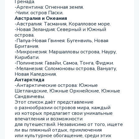
Гренада.
-Аргентина: Огненная земля.
-Чили: остров Пасхи.
Австралия и Океания
-Австралия: Тасмания, Коралловое море.
-Новая Зеландия: Северный и Южный
острова.
-Папуа-Новая Гвинея: Бугенвиль, Новая
Британия.
-Микронезия: Маршалловы острова, Науру,
Кирибати.
-Полинезия: Гавайи, Самоа, Тонга, Фиджи.
-Меланезия: Соломоновы острова, Вануату,
Новая Каледония.
Антарктида
-Антарктические острова: Южные
Шетландские, Южные Оркнейские, Южные
Сандвичевы.
Этот список даёт представление
о разнообразии островов мира, каждый
из которых предлагает свои уникальные
впечатления и возможности
для путешествий. Независимо от того, ищете
ли вы пляжный отдых, приключения
или культурное обогащение, среди этих