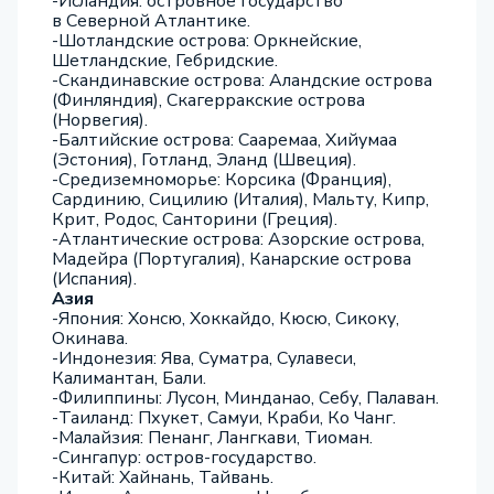
-Исландия: островное государство
в Северной Атлантике.
-Шотландские острова: Оркнейские,
Шетландские, Гебридские.
-Скандинавские острова: Аландские острова
(Финляндия), Скагерракские острова
(Норвегия).
-Балтийские острова: Сааремаа, Хийумаа
(Эстония), Готланд, Эланд (Швеция).
-Средиземноморье: Корсика (Франция),
Сардинию, Сицилию (Италия), Мальту, Кипр,
Крит, Родос, Санторини (Греция).
-Атлантические острова: Азорские острова,
Мадейра (Португалия), Канарские острова
(Испания).
Азия
-Япония: Хонсю, Хоккайдо, Кюсю, Сикоку,
Окинава.
-Индонезия: Ява, Суматра, Сулавеси,
Калимантан, Бали.
-Филиппины: Лусон, Минданао, Себу, Палаван.
-Таиланд: Пхукет, Самуи, Краби, Ко Чанг.
-Малайзия: Пенанг, Лангкави, Тиоман.
-Сингапур: остров-государство.
-Китай: Хайнань, Тайвань.