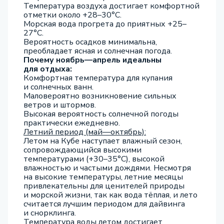
Температура воздуха достигает комфортной
отметки около +28–30°C.
Морская вода прогрета до приятных +25–
27°C.
Вероятность осадков минимальна,
преобладает ясная и солнечная погода.
Почему ноябрь—апрель идеальны
для отдыха:
Комфортная температура для купания
и солнечных ванн.
Маловероятно возникновение сильных
ветров и штормов.
Высокая вероятность солнечной погоды
практически ежедневно.
Летний период (май—октябрь):
Летом на Кубе наступает влажный сезон,
сопровождающийся высокими
температурами (+30–35°C), высокой
влажностью и частыми дождями. Несмотря
на высокие температуры, летние месяцы
привлекательны для ценителей природы
и морской жизни, так как вода тёплая, и лето
считается лучшим периодом для дайвинга
и снорклинга.
Температура воды летом достигает