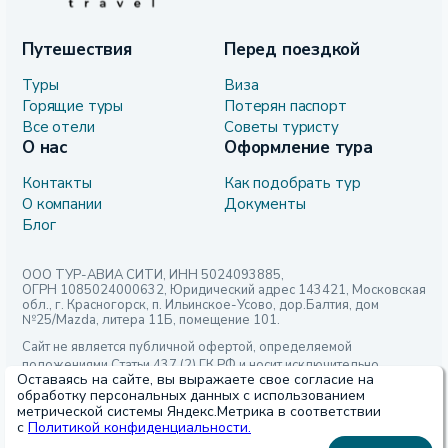
Путешествия
Перед поездкой
Туры
Виза
Горящие туры
Потерян паспорт
Все отели
Советы туристу
О нас
Оформление тура
Контакты
Как подобрать тур
О компании
Документы
Блог
ООО ТУР-АВИА СИТИ, ИНН 5024093885,
ОГРН 1085024000632, Юридический адрес 143421, Московская
обл., г. Красногорск, п. Ильинское-Усово, дор.Балтия, дом
№25/Mazda, литера 11Б, помещение 101.
Сайт не является публичной офертой, определяемой
положениями Статьи 437 (2) ГК РФ и носит исключительно
Оставаясь на сайте, вы выражаете свое согласие на
информационный характер. Для получения точной информации,
обработку персональных данных с использованием
пожалуйста, обращайтесь по указанным контактным данным.
метрической системы Яндекс.Метрика в соответствии
с
Политикой конфиденциальности.
Политика обработки персональных данных