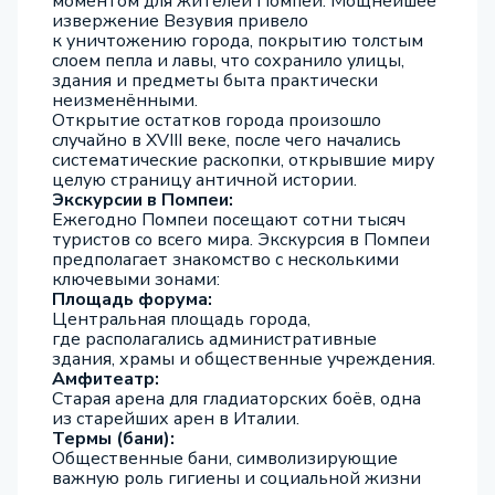
моментом для жителей Помпеи. Мощнейшее
извержение Везувия привело
к уничтожению города, покрытию толстым
слоем пепла и лавы, что сохранило улицы,
здания и предметы быта практически
неизменёнными.
Открытие остатков города произошло
случайно в XVIII веке, после чего начались
систематические раскопки, открывшие миру
целую страницу античной истории.
Экскурсии в Помпеи:
Ежегодно Помпеи посещают сотни тысяч
туристов со всего мира. Экскурсия в Помпеи
предполагает знакомство с несколькими
ключевыми зонами:
Площадь форума:
Центральная площадь города,
где располагались административные
здания, храмы и общественные учреждения.
Амфитеатр:
Старая арена для гладиаторских боёв, одна
из старейших арен в Италии.
Термы (бани):
Общественные бани, символизирующие
важную роль гигиены и социальной жизни