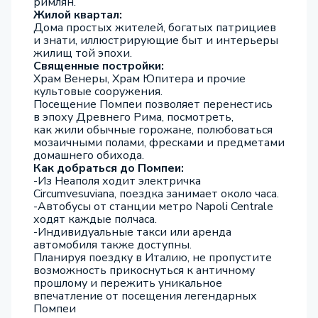
римлян.
Жилой квартал:
Дома простых жителей, богатых патрициев
и знати, иллюстрирующие быт и интерьеры
жилищ той эпохи.
Священные постройки:
Храм Венеры, Храм Юпитера и прочие
культовые сооружения.
Посещение Помпеи позволяет перенестись
в эпоху Древнего Рима, посмотреть,
как жили обычные горожане, полюбоваться
мозаичными полами, фресками и предметами
домашнего обихода.
Как добраться до Помпеи:
-Из Неаполя ходит электричка
Circumvesuviana, поездка занимает около часа.
-Автобусы от станции метро Napoli Centrale
ходят каждые полчаса.
-Индивидуальные такси или аренда
автомобиля также доступны.
Планируя поездку в Италию, не пропустите
возможность прикоснуться к античному
прошлому и пережить уникальное
впечатление от посещения легендарных
Помпеи